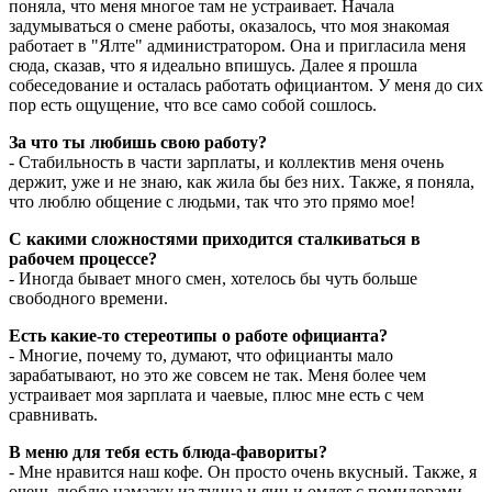
поняла, что меня многое там не устраивает. Начала
задумываться о смене работы, оказалось, что моя знакомая
работает в "Ялте" администратором. Она и пригласила меня
сюда, сказав, что я идеально впишусь. Далее я прошла
собеседование и осталась работать официантом. У меня до сих
пор есть ощущение, что все само собой сошлось.
За что ты любишь свою работу?
- Стабильность в части зарплаты, и коллектив меня очень
держит, уже и не знаю, как жила бы без них. Также, я поняла,
что люблю общение с людьми, так что это прямо мое!
С какими сложностями приходится сталкиваться в
рабочем процессе?
- Иногда бывает много смен, хотелось бы чуть больше
свободного времени.
Есть какие-то стереотипы о работе официанта?
- Многие, почему то, думают, что официанты мало
зарабатывают, но это же совсем не так. Меня более чем
устраивает моя зарплата и чаевые, плюс мне есть с чем
сравнивать.
В меню для тебя есть блюда-фавориты?
- Мне нравится наш кофе. Он просто очень вкусный. Также, я
очень люблю намазку из тунца и яиц и омлет с помидорами,