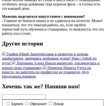
особенно, когда добавишь туда куриное филе – я готова есть
это каждый день.
Можешь поделиться напутствием с новичками?
- Главное не бояться начать и не сдаваться на полпути. Может
показаться, что это тяжелая работа, но, если пройти
тернистый путь обучения и стажировки, то выяснится, что эта
работа того стоит.
Другие истории
Графов Юрий
Заинтересован в развитии и хочешь
зарабатывать, занимаясь любимым делом? Нам с тобой по
пути!
Хорошева Алена
Нашла вакансию, откликнулась и
начала свою стажировку
Пименов Никита
Учусь на
юриста, но работать по профессии не планирую, буду
продолжать поваром
Хочешь так же? Напиши нам!
Бармен
Официант
Повар