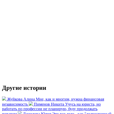
Другие истории
Жуйкова Алина
Мне, как и многим, нужна финансовая
независимость
Пименов Никита
Учусь на юриста, но
работать по профессии не планирую, буду продолжать
поваром
Данилова Юлия
Это все дело - как "долгосрочный