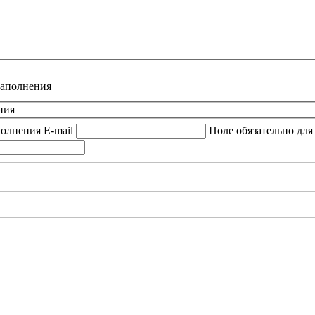
заполнения
ния
полнения
E-mail
Поле обязательно для