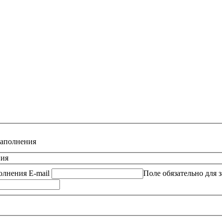
заполнения
ния
полнения
E-mail
Поле обязательно для 