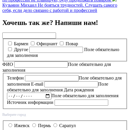
Кузьмин Михаил
Не бояться трудностей. Слушать самого
себя, если дело связано с работой и профессией
Хочешь так же? Напиши нам!
Бармен
Официант
Повар
Другое
Поле обязательно
для заполнения
ФИО
Поле обязательно для
заполнения
Телефон
Поле обязательно для
заполнения
E-mail
Поле
обязательно для заполнения
Дата рождения
Поле обязательно для заполнения
Источник информации
Выберите город
Ижевск
Пермь
Сарапул