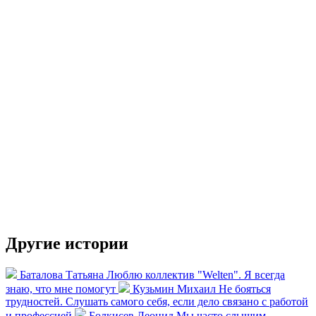
Другие истории
Баталова Татьяна
Люблю коллектив "Welten". Я всегда
знаю, что мне помогут
Кузьмин Михаил
Не бояться
трудностей. Слушать самого себя, если дело связано с работой
и профессией
Болкисев Леонид
Мы часто слышим